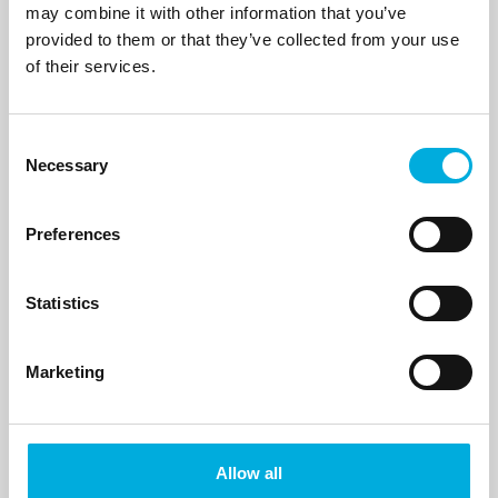
may combine it with other information that you’ve
provided to them or that they’ve collected from your use
of their services.
Verzenden
Consent
Necessary
Hans Hameeteman
Selection
Sales Manager Display Products
Preferences
+31 (0)6 51 93 16 02
hans.hameeteman@batenburg.nl
Statistics
Kjell Decorte
Marketing
Country Manager België
+32 474 22 96 09
Allow all
kjell.decorte@batenburgbelgie.be