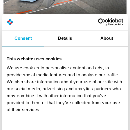
Gestroomlijnde workflow en
doorlooptijden
Consent
Details
About
Batenburg Applied Technologies werkt samen
met gerenommeerde leveranciers om ervoor te
zorgen dat processen zoals inkoop, engineering
This website uses cookies
en kwaliteitsmanagement aan de hoogste
We use cookies to personalise content and ads, to
normen voldoen.
provide social media features and to analyse our traffic.
We also share information about your use of our site with
Dit vereist een flexibele werkwijze, creatief
our social media, advertising and analytics partners who
gebruik van middelen en een goed
may combine it with other information that you’ve
georganiseerde werkomgeving, waarin
provided to them or that they’ve collected from your use
professionals oplossingen kunnen samenstellen
of their services.
en processen grondig documenteren. Onze ISO
9001:2015-certificering onderstreept de
toewijding van ons personeel en de organisatie
Consent