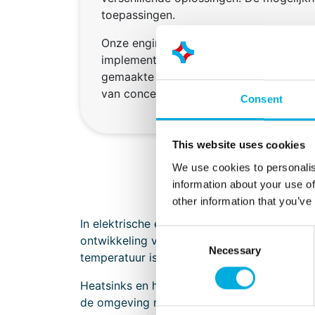
toepassingen.
Onze engineers denken mee vanaf het e
implementatie van een oplossing. Met o
gemaakte oplossingen kunnen we helpen 
van conceptontwikkeling tot implementat
Consent
This website uses cookies
We use cookies to personalis
information about your use of
other information that you’ve
In elektrische en elektronische systemen 
Consent
ontwikkeling van efficiëntere elektronische
Necessary
Selection
temperatuur is belangrijk voor het realiser
Heatsinks en heatmodules zijn van essentie
de omgeving mbv de aanwezige luchtstromin