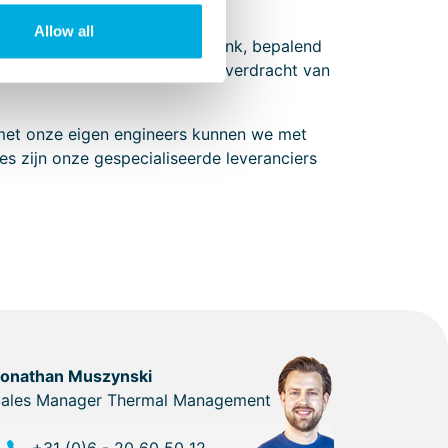
Allow all
en zelfs de kleur van de heatsink, bepalend
 belangrijk om een optimale overdracht van
 met onze eigen engineers kunnen we met
 zijn onze gespecialiseerde leveranciers
Jonathan Muszynski
ales Manager Thermal Management