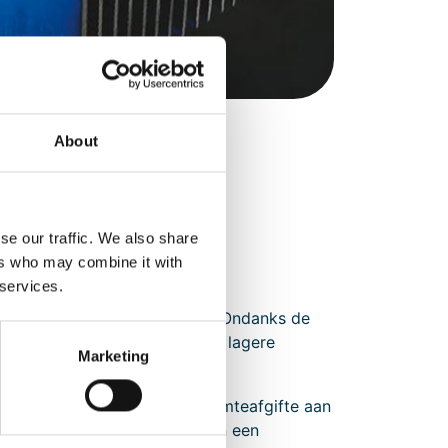
About
se our traffic. We also share
ers who may combine it with
 services.
warmte (thermisch vermogen). Ondanks de
ënt mogelijk af te voeren. Een lagere
Marketing
n de heatsink zorgt voor warmteafgifte aan
oelsystemen maken gebruik van een