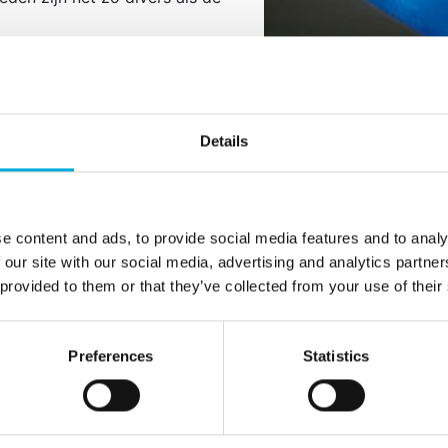
erste ontwerp tot na de
nze expertise en op maat
bij elke fase van het proces,
ie en optimalisatie.
Details
e content and ads, to provide social media features and to analy
 our site with our social media, advertising and analytics partn
 provided to them or that they’ve collected from your use of their
wordt een deel van het elektronisch vermogen omgezet in 
 componenten, blijft het noodzakelijk deze warmte zo effici
Preferences
Statistics
en van optimale systeemprestaties en levensduur,
el belang om deze warmte af te voeren. De oppervlakte va
g al dan niet geforceerd mbv een ventilator. Gesloten k