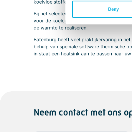
koelvloeistoffen (bv water) om de warmte a
Deny
Bij het selecteren van een heatsink zijn de
voor de koelcapaciteit van de Heatsink. Oo
de warmte te realiseren.
Batenburg heeft veel praktijkervaring in h
behulp van speciale software thermische o
in staat een heatsink aan te passen naar uw
Neem contact met ons o