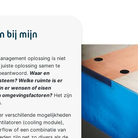
 bij mijn
anagement oplossing is niet
 juiste oplossing samen te
 beantwoord.
Waar en
steem? Welke ruimte is er
jn er wensen of eisen
van omgevingsfactoren?
Het zijn
.
r verschillende mogelijkheden
tilatoren (cooling module),
irflow of een combinatie van
eden zijn net zo divers als de