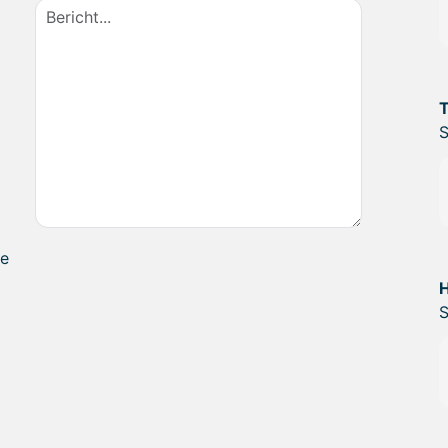
S
te
H
S