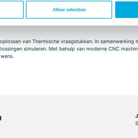
f te voeren.
Allow selection
 bouwvorm, grootte, aanwezige luchtsnelheid, het materiaal 
k de bevestiging van de heatsink aan de warmtebron is een
et oplossen van Thermische vraagstukken. In samenwerking
plossingen simuleren. Met behulp van moderne CNC machines
 wens.
p
S