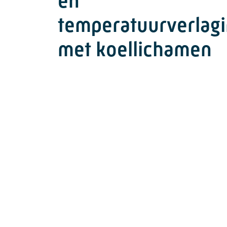
en
temperatuurverlag
met koellichamen