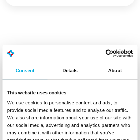
Welk type display past bij mijn
applicatie?
Consent
Details
About
Bij Batenburg Applied Technologies kennen we de
uitdagingen van touch‑ en displaytechnieken. Tijdens
het design‑ en realisatietraject van een display kun je
This website uses cookies
als apparatenbouwer rekenen op onze expertise,
We use cookies to personalise content and ads, to
creativiteit en support. We denken actief mee over
provide social media features and to analyse our traffic.
technische eigenschappen, de gebruiks- en
We also share information about your use of our site with
omgevingssituaties van het display, en we kijken
our social media, advertising and analytics partners who
kritisch naar de look‑and‑feel en de afwerking van het
may combine it with other information that you’ve
display.