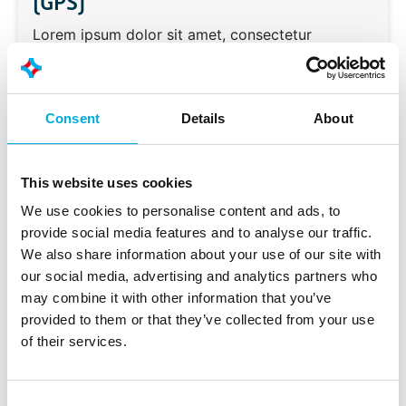
(GPS)
Lorem ipsum dolor sit amet, consectetur
adipiscing elit. Suspendisse sed dui vel erat
elementum feugiat vel nec nibh. Suspendisse
aliquet, metus non tincidunt semper, metus ligula
Consent
Details
About
euismod ante, id dapibus sem augue ut lectus.
Donec volutpat tincidunt metus nec fringilla.
Curabitur auctor lectus posuere, finibus urna sit
This website uses cookies
amet, accumsan orci. Ut sit amet varius lectus, in
malesuada tortor. Mauris mollis orci ac lorem
We use cookies to personalise content and ads, to
tincidunt egestas. Suspendisse sollicitudin
provide social media features and to analyse our traffic.
eleifend ipsum at auctor. Donec diam velit,
We also share information about your use of our site with
facilisis at tincidunt et, interdum nec ligula.
our social media, advertising and analytics partners who
Pellentesque ac scelerisque eros. Nullam at ante
may combine it with other information that you’ve
ultrices, semper augue ac, interdum dui.
provided to them or that they’ve collected from your use
Maecenas eu dignissim odio.
of their services.
Duis ac faucibus lectus. Vestibulum ante ipsum
primis in faucibus orci luctus et ultrices posuere
Consent