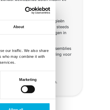
in situaties waar traditionele
koeling, niet praktisch zijn.
ng in materialen en technologieën
enten in moderne toepassingen steeds
About
aan energie-efficiënte oplossingen in
als industriële systemen.
ies
zijn samengestelde sub-assemblies
se our traffic. We also share
singen op het gebied van koeling voor
ers who may combine it with
vloeistoffen en een range van
 services.
urg Applied Technologies een
Marketing
 geschikte assembly aanbieden.
Allow all