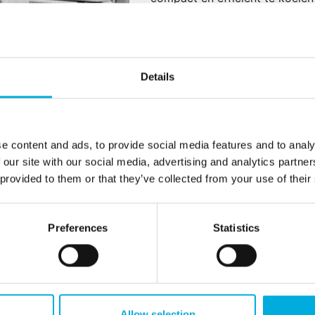
ook aantrekkelijk voor gebruik 
koelmethoden, zoals compressor
Met de voortdurende vooruitga
wordt de rol van Peltier-elem
Details
belangrijker, en ze dragen bij 
zowel consumentenelektronica 
Thermo-elektrische assembl
e content and ads, to provide social media features and to analy
en bieden een range van oplos
 our site with our social media, advertising and analytics partn
behuizingen, transport boxen, 
 provided to them or that they’ve collected from your use of their
apparaten.
Ook op dit gebied van Batenb
Preferences
Statistics
adviserende rol spelen en een
Allow selection