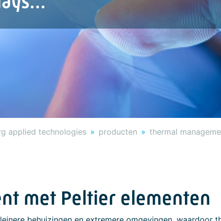
.
g applied technologies
producten
thermal manageme
t met Peltier elementen
 kleinere behuizingen en extremere omgevingen, waardoor 