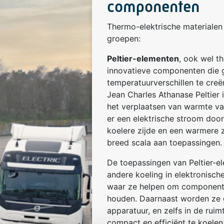
componenten
Thermo-elektrische materiale
groepen:
Peltier-elementen
, ook wel t
innovatieve componenten die g
temperatuurverschillen te creë
Jean Charles Athanase Peltier
het verplaatsen van warmte v
er een elektrische stroom door
koelere zijde en een warmere z
breed scala aan toepassingen.
De toepassingen van Peltier-e
andere koeling in elektronisch
waar ze helpen om componente
houden. Daarnaast worden ze g
apparatuur, en zelfs in de ru
compact en efficiënt te koel