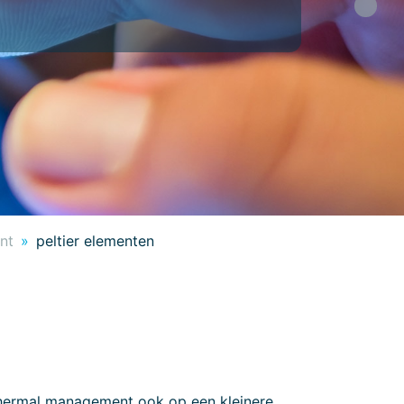
Next
nt
peltier elementen
thermal management ook op een kleinere