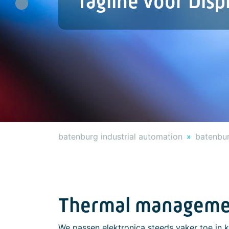
Tagline voor Wireless..
Previous
batenburg industrial automation
batenbur
Thermal managemen
We passen elektronica steeds vaker toe in